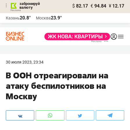
забронируй
$
82.17
€
94.84
¥
12.17
валюту
20.8°
23.9°
Казань
Москва
30 июля 2023, 23:34
В ООН отреагировали на
атаку беспилотников на
Москву