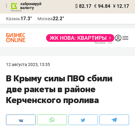
забронируй
$
82.17
€
94.84
¥
12.17
валюту
17.3°
22.2°
Казань
Москва
12 августа 2023, 13:35
В Крыму силы ПВО сбили
две ракеты в районе
Керченского пролива