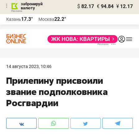
забронируй
$
82.17
€
94.84
¥
12.17
валюту
17.3°
22.2°
Казань
Москва
14 августа 2023, 10:46
Прилепину присвоили
звание подполковника
Росгвардии