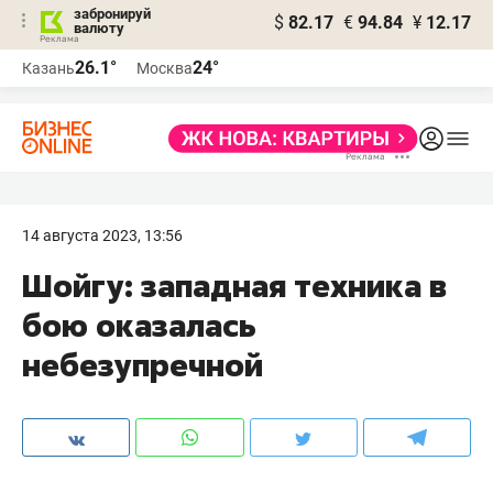
забронируй
$
82.17
€
94.84
¥
12.17
валюту
26.1°
24°
Казань
Москва
14 августа 2023, 13:56
Шойгу: западная техника в
бою оказалась
небезупречной