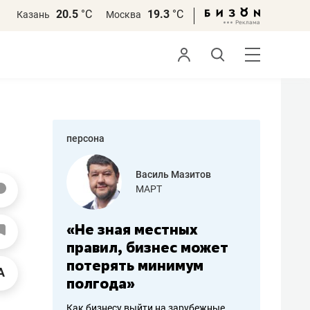
20.5
°С
19.3
°С
Казань
Москва
персона
еменова
Василь Мазитов
»
МАРТ
а: работа
«Не зная местных
«Мне лу
ечься
правил, бизнес может
не зара
вствовать
потерять минимум
чем пот
полгода»
репутац
пошиву
Как бизнесу выйти на зарубежные
Владелец от