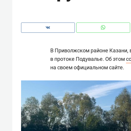
рынки, почему надо знать аксакал
чем интересен Оман?
В Приволжском районе Казани, 
в протоке Подувалье. Об этом
с
на своем официальном сайте.
Рекомендуем
Рекоме
Как ГК «МИР ГРУПП» и ВТБ
150 ка
создают оазис жилого
ID вме
комфорта под Казанью
безоп