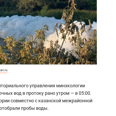
состоянием как основа
антихрупких команд
tan.ru
иториального управления минэкологии
чных вод в протоку рано утром — в 05:00.
ории совместно с казанской межрайонной
отобрали пробы воды.