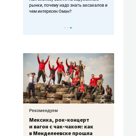
рафакте,
рынки, почему надо знать аксакалов и
о трехкратно
кредитов
чем интересен Оман?
клиентах и ч
Рекомендуем
Рекоме
ой
Мексика, рок-концерт
«Прор
и вагон с чак-чаком: как
30 ме
еским
в Менделеевске прошла
лечит