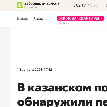
забронируй валюту
$
82.17
0.76
Казань
Закамье
Василь Мазитов
МАРТ
14 августа 2023, 17:42
«Не зная местных
В казанском п
правил, бизнес может
потерять минимум
обнаружили пе
полгода»
Как бизнесу выйти на зарубежные