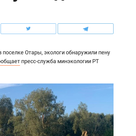
ов и
о трехкратном росте цен, дотошных
школьной формы о конт
клиентах и чудных запросах мастеров
налогах и развитии без 
в поселке Отары, экологи обнаружили пену
ообщает
пресс-служба минэкологии РТ
ндуем
Рекомендуем
мер до квартиры и Face
Опыт выживания в дик
сто ключа: какой будет
природе, работа
асность в ЖК «Нова»
с ментальным и физич