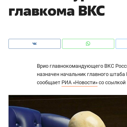
главкома ВКС
рынки, почему надо знать аксакалов и
о 
чем интересен Оман?
кл
Врио главнокомандующего ВКС Росс
назначен начальник главного штаба
сообщает
РИА «Новости»
со ссылкой 
Рекомендуем
Рекомендуем
Как ГК «МИР ГРУПП» и ВТБ
150 камер 
создают оазис жилого
ID вместо 
комфорта под Казанью
безопаснос