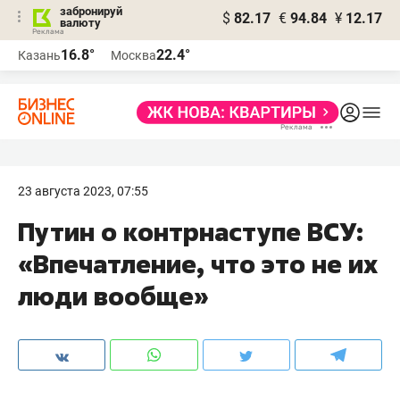
забронируй
$
82.17
€
94.84
¥
12.17
валюту
16.8°
22.4°
Казань
Москва
23 августа 2023, 07:55
Путин о контрнаступе ВСУ:
«Впечатление, что это не их
люди вообще»