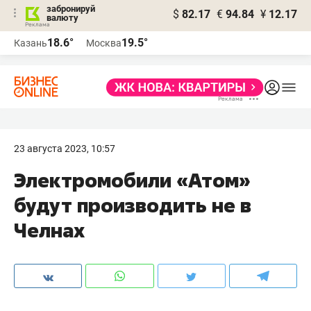
забронируй
$
82.17
€
94.84
¥
12.17
валюту
18.6°
19.5°
Казань
Москва
23 августа 2023, 10:57
Электромобили «Атом»
будут производить не в
Челнах