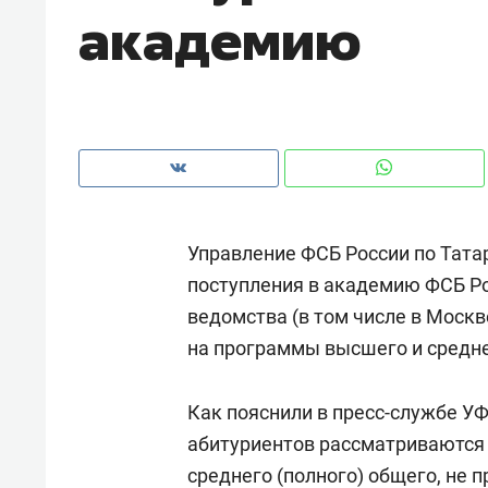
академию
 почему надо знать аксакалов и
о трехкратном росте цен, дотошных
тересен Оман?
клиентах и чудных запросах масте
Управление ФСБ России по Тата
поступления в академию ФСБ Ро
ведомства (в том числе в Москв
на программы высшего и средн
Рекомендуем
Рекоме
Как пояснили в пресс-службе УФ
ВТБ
150 камер до квартиры и Face
Опыт 
абитуриентов рассматриваются
ID вместо ключа: какой будет
приро
среднего (полного) общего, не 
безопасность в ЖК «Нова»
с мен