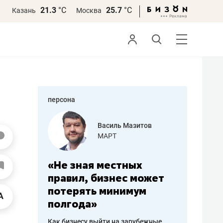
21.3
°С
25.7
°С
Казань
Москва
персона
азитов
Роман Ободец
«Готовые решения»
ных
«Мне лучше
«Мама г
 может
не заработать вообще,
помогае
мум
чем потерять
от болез
репутацию»
себя жи
арубежные
Владелец отделочной фирмы
Наследница б