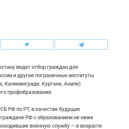
школьной формы о контрафакте,
рынки, почему надо зна
ров
налогах и развитии без кредитов
чем интересен Оман?
рстану ведет отбор граждан для
ссии и другие пограничные институты
е, Калининграде, Кургане, Анапе)
его профобразования.
ндуем
Рекомендуем
СБ РФ по РТ, в качестве будущих
выживания в дикой
Мексика, рок-концерт
 граждане РФ с образованием не ниже
де, работа
и вагон с чак-чаком: ка
проходившие военную службу — в возрасте
тальным и физическим
в Менделеевске прошл