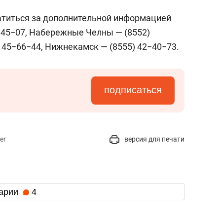
атиться за дополнительной информацией
1−45−07, Набережные Челны — (8552)
 45−66−44, Нижнекамск — (8555) 42−40−73.
подписаться
er
версия для печати
арии
4