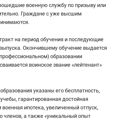
янием как основа
«Гонка Героев»
 прошедшие военную службу по призыву или
рупких команд
чительно. Граждане с уже высшим
ринимаются.
тракт на период обучения и последующие
 выпуска. Окончившему обучение выдается
 профессиональном) образовании
сваивается воинское звание «лейтенант»
 образования указаны его бесплатность,
учебы, гарантированная достойная
и военная ипотека, увеличенный отпуск,
о членов, а также «уникальный опыт