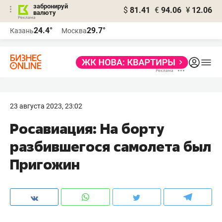
забронируй
$
81.41
€
94.06
¥
12.06
валюту
24.4°
29.7°
Казань
Москва
23 августа 2023, 23:02
Росавиация: На борту
разбившегося самолета был
Пригожин