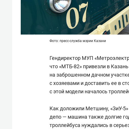
Фото: пресс-служба мэрии Казани
Гендиректор МУП «Метроэлект
что «МТБ-82» привезли в Казань
на заброшенном дачном участк
с хозяевами и доставить ее в с
с этой модели началось троллей
Как доложили Метшину, «ЗиУ-5»
депо — машина также долгие год
троллейбуса нуждались в серье