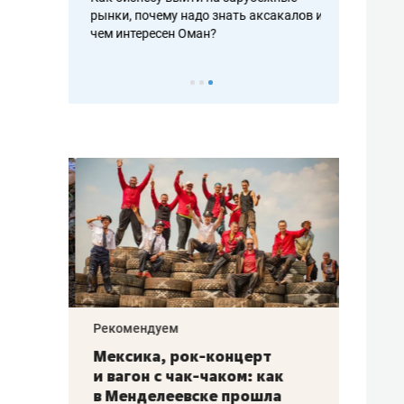
рафакте,
рынки, почему надо знать аксакалов и
о трехкратно
кредитов
чем интересен Оман?
клиентах и ч
Рекомендуем
Рекоме
ой
Мексика, рок-концерт
«Прор
и вагон с чак-чаком: как
30 ме
еским
в Менделеевске прошла
лечит