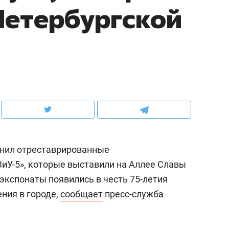
Петербургской
ов и
о трехкратном росте цен, дотошных
школьной формы о конт
клиентах и чудных запросах мастеров
налогах и развитии без 
нил отреставрированные
ЗиУ-5», которые выставили на Аллее Славы
экспонаты появились в честь 75-летия
ндуем
Рекомендуем
ния в городе,
сообщает
пресс-служба
мер до квартиры и Face
Опыт выживания в дик
сто ключа: какой будет
природе, работа
асность в ЖК «Нова»
с ментальным и физич