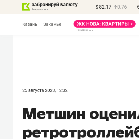
забронируй валюту
$
82.17
0.76
Казань
Закамье
Василь Мазитов
МАРТ
25 августа 2023, 12:32
«Не зная местных
Метшин оцени
правил, бизнес может
потерять минимум
ретротроллейб
полгода»
Как бизнесу выйти на зарубежные