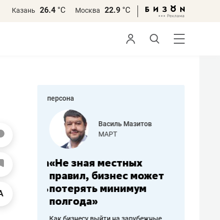
26.4
°С
22.9
°С
Казань
Москва
персона
еменова
Василь Мазитов
»
МАРТ
а: работа
«Не зная местных
«Мне лу
ечься
правил, бизнес может
не зара
вствовать
потерять минимум
чем пот
полгода»
репутац
пошиву
Как бизнесу выйти на зарубежные
Владелец от