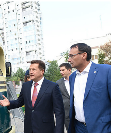
состоянием как основа
антихрупких команд