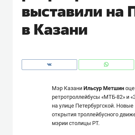
выставили на 
рынки, почему надо знать аксакал
чем интересен Оман?
в Казани
Мэр Казани
Ильсур Метшин
оце
ретротроллейбусы «МТБ-82» и «
на улице Петербургской. Новые 
Рекомендуем
Рекоме
открытия троллейбусного движе
Как ГК «МИР ГРУПП» и ВТБ
150 ка
мэрии столицы РТ.
создают оазис жилого
ID вме
комфорта под Казанью
безоп