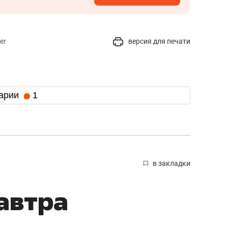
er
версия для печати
арии
1
в закладки
автра