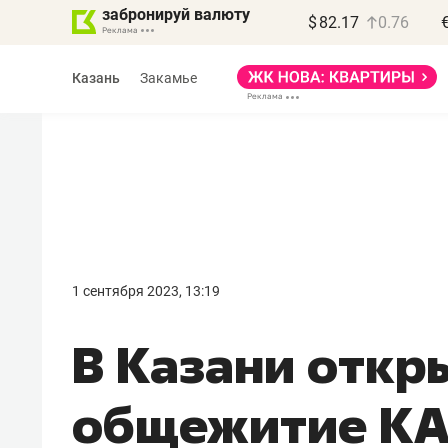
забронируй валюту
$
82.17
0.76
Казань
Закамье
Василь Мазитов
МАРТ
1 сентября 2023, 13:19
«Не зная местных
В Казани откр
правил, бизнес может
потерять минимум
общежитие КА
полгода»
Как бизнесу выйти на зарубежные