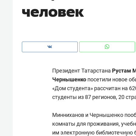
человек
рынки, почему надо знать аксакал
чем интересен Оман?
Президент Татарстана
Рустам 
Чернышенко
посетили новое о
«Дом студента» рассчитан на 620
студенты из 87 регионов, 20 стр
Рекомендуем
Рекоме
Минниханов и Чернышенко пооб
Как ГК «МИР ГРУПП» и ВТБ
150 ка
комнаты для проживания, учебн
создают оазис жилого
ID вме
им электронную библиотечную б
комфорта под Казанью
безоп