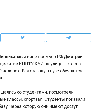
ов и
о трехкратном росте цен, дотошных
школьной формы о конт
клиентах и чудных запросах мастеров
налогах и развитии без 
Минниханов
и вице-премьер РФ
Дмитрий
бщежитие КНИТУ-КАИ на улице Четаева.
 человек. В этом году в вузе обучаются
ан.
ндуем
Рекомендуем
щались со студентами, посмотрели
мер до квартиры и Face
Опыт выживания в дик
ые классы, спортзал. Студенты показали
сто ключа: какой будет
природе, работа
азу, через которую они имеют доступ
асность в ЖК «Нова»
с ментальным и физич