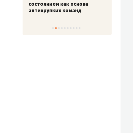
«Гонка Героев»
Казан