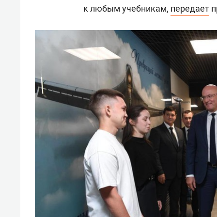
к любым учебникам,
передает
п