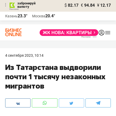
забронируй
$
82.17
€
94.84
¥
12.17
валюту
23.3°
20.4°
Казань
Москва
4 сентября 2023, 10:14
Из Татарстана выдворили
почти 1 тысячу незаконных
мигрантов