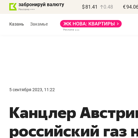
забронируй валюту
$
81.41
0.48
€
94.0
Казань
Закамье
Василь Мазитов
МАРТ
5 сентября 2023, 11:22
«Не зная местных
«
Канцлер Австри
правил, бизнес может
н
потерять минимум
ч
российский газ 
полгода»
р
Как бизнесу выйти на зарубежные
Вл