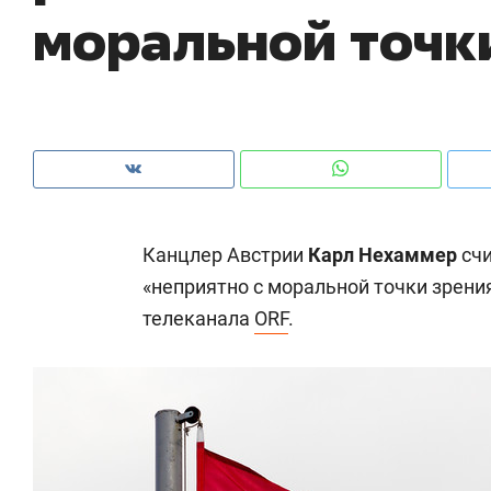
моральной точк
рынки, почему надо знать аксакалов и
о 
чем интересен Оман?
кл
Канцлер Австрии
Карл Нехаммер
счи
«неприятно с моральной точки зрения
телеканала
ORF
.
Рекомендуем
Рекомендуем
Как ГК «МИР ГРУПП» и ВТБ
150 камер 
создают оазис жилого
ID вместо 
комфорта под Казанью
безопаснос