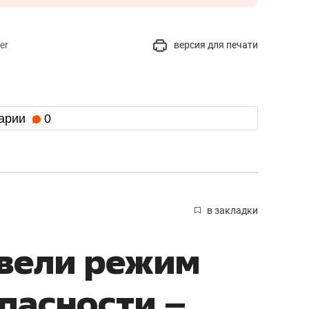
er
версия для печати
арии
0
в закладки
ввели режим
пасности –