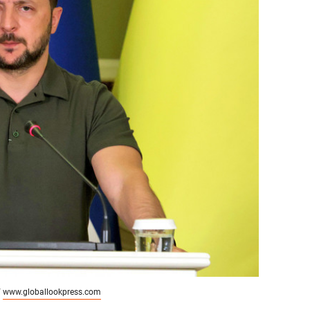
состоянием как основа
антихрупких команд
/
www.globallookpress.com