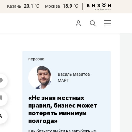
20.1
°С
18.9
°С
Казань
Москва
персона
еменова
Василь Мазитов
»
МАРТ
а: работа
«Не зная местных
«Мне лу
ечься
правил, бизнес может
не зара
вствовать
потерять минимум
чем пот
полгода»
репутац
пошиву
Как бизнесу выйти на зарубежные
Владелец от