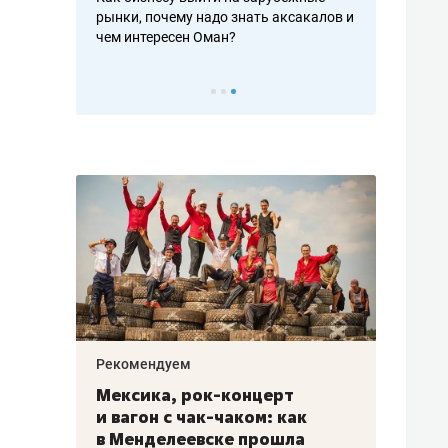
рафакте,
рынки, почему надо знать аксакалов и
о трехкратно
кредитов
чем интересен Оман?
клиентах и ч
Рекомендуем
Рекоме
ой
Мексика, рок-концерт
«Прор
и вагон с чак-чаком: как
30 ме
еским
в Менделеевске прошла
лечит