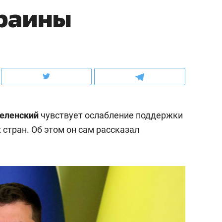
раины
ов и
о трехкратном росте цен, дотошных
школьной формы о конт
клиентах и чудных запросах мастеров
налогах и развитии без 
еленский
чувствует ослабление поддержки
стран. Об этом он сам рассказал
ндуем
Рекомендуем
мер до квартиры и Face
Опыт выживания в дик
сто ключа: какой будет
природе, работа
асность в ЖК «Нова»
с ментальным и физич