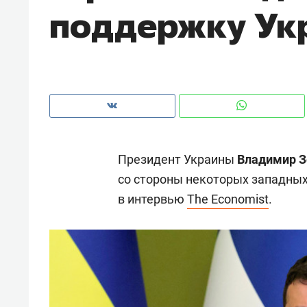
поддержку Ук
рынки, почему надо знать аксакал
чем интересен Оман?
Президент Украины
Владимир З
со стороны некоторых западных 
в интервью
The Economist
.
Рекомендуем
Рекоме
Как ГК «МИР ГРУПП» и ВТБ
150 ка
создают оазис жилого
ID вме
комфорта под Казанью
безоп