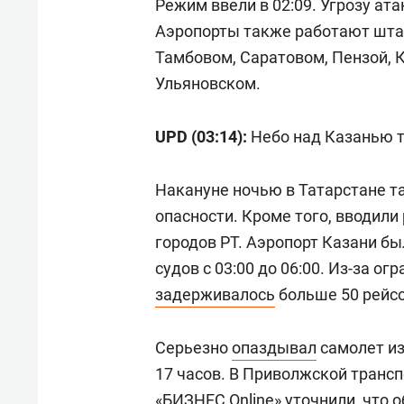
Режим ввели в 02:09. Угрозу ат
Аэропорты также работают штат
Тамбовом, Саратовом, Пензой, 
Ульяновском.
UPD (03:14):
Небо над Казанью 
Накануне ночью в Татарстане 
опасности. Кроме того, вводил
городов РТ. Аэропорт Казани б
судов с 03:00 до 06:00. Из-за о
задерживалось
больше 50 рейсо
Серьезно
опаздывал
самолет из
17 часов. В Приволжской транс
«БИЗНЕС Online» уточнили, что 