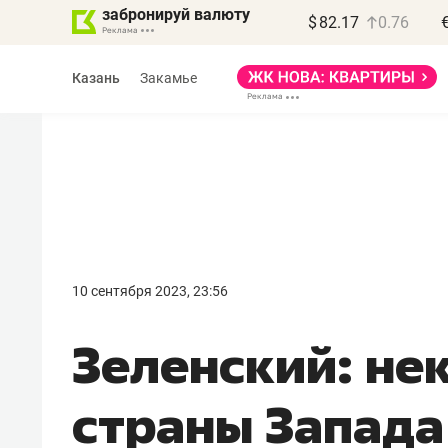
забронируй валюту
$
82.17
0.76
Казань
Закамье
Василь Мазитов
МАРТ
10 сентября 2023, 23:56
«Не зная местных
Зеленский: не
правил, бизнес может
потерять минимум
страны Запада
полгода»
Как бизнесу выйти на зарубежные