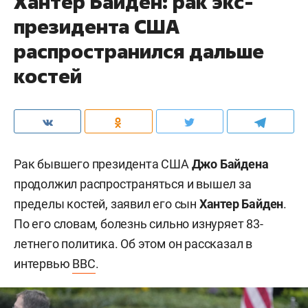
Хантер Байден: рак экс-
президента США
распространился дальше
костей
Рак бывшего президента США
Джо Байдена
продолжил распространяться и вышел за
пределы костей, заявил его сын
Хантер Байден
.
По его словам, болезнь сильно изнуряет 83-
летнего политика. Об этом он рассказал в
интервью
BBC
.