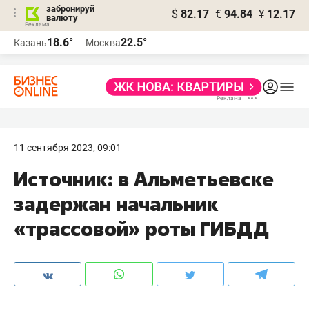
забронируй
$
82.17
€
94.84
¥
12.17
валюту
18.6°
22.5°
Казань
Москва
11 сентября 2023, 09:01
Источник: в Альметьевске
задержан начальник
«трассовой» роты ГИБДД