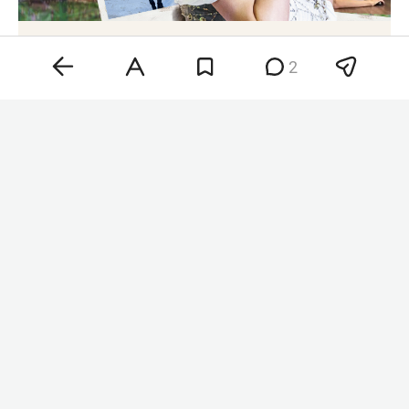
Для школы Загитовой построили центр
за 1,3 миллиарда. А будет ли сама школа?
2
Напомним, идея создания школы Загитовой в
Казани появилась в 2023 году. После обращения
фигуристки к раису Татарстана
Рустаму
Минниханову
было принято решение строить
под проект отдельный центр. Стоимость
объекта составила около 1,3 млрд рублей.
Центр фигурного катания Татарстана планируют
открыть 30 августа. При этом сам объект и
школа Загитовой юридически являются
разными структурами: центр будет находиться