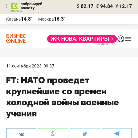
забронируй
$
82.17
€
94.84
¥
12.17
валюту
14.8°
16.3°
Казань
Москва
11 сентября 2023, 09:37
FT: НАТО проведет
крупнейшие со времен
холодной войны военные
учения