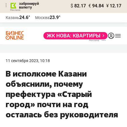
забронируй
$
82.17
€
94.84
¥
12.17
валюту
24.6°
23.9°
Казань
Москва
11 сентября 2023, 10:18
В исполкоме Казани
объяснили, почему
префектура «Старый
город» почти на год
осталась без руководителя