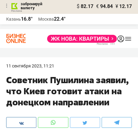
забронируй
$
82.17
€
94.84
¥
12.17
валюту
16.8°
22.4°
Казань
Москва
11 сентября 2023, 11:21
Советник Пушилина заявил,
что Киев готовит атаки на
донецком направлении