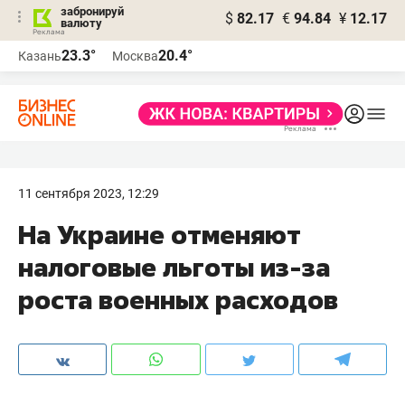
забронируй
$
82.17
€
94.84
¥
12.17
валюту
23.3°
20.4°
Казань
Москва
11 сентября 2023, 12:29
На Украине отменяют
налоговые льготы из-за
роста военных расходов