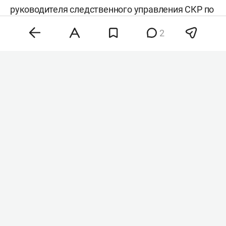
руководителя следственного управления СКР по
Нижегородской области по собственному
2
желанию. Указ подписан президентом России
Владимиром Путиным
.