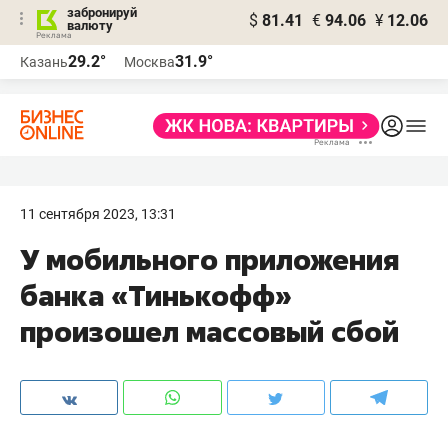
забронируй
$
81.41
€
94.06
¥
12.06
валюту
29.2°
31.9°
Казань
Москва
11 сентября 2023, 13:31
У мобильного приложения
банка «Тинькофф»
произошел массовый сбой