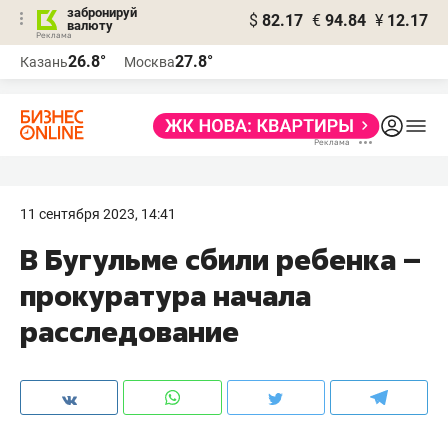
забронируй
$
82.17
€
94.84
¥
12.17
валюту
26.8°
27.8°
Казань
Москва
11 сентября 2023, 14:41
В Бугульме сбили ребенка –
прокуратура начала
расследование