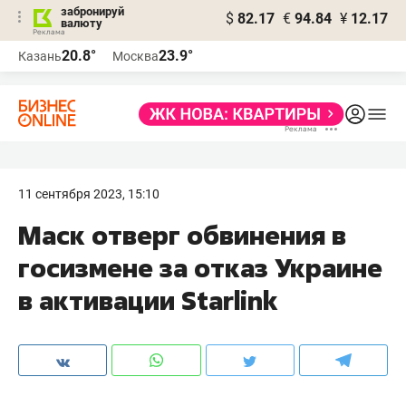
забронируй
$
82.17
€
94.84
¥
12.17
валюту
20.8°
23.9°
Казань
Москва
11 сентября 2023, 15:10
Маск отверг обвинения в
госизмене за отказ Украине
в активации Starlink