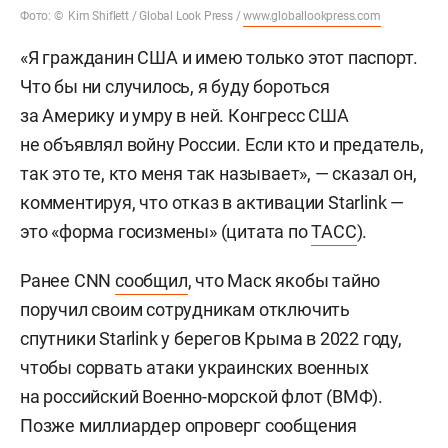
Фото: © Kim Shiflett / Global Look Press /
www.globallookpress.com
«Я гражданин США и имею только этот паспорт.
Что бы ни случилось, я буду бороться
за Америку и умру в ней. Конгресс США
не объявлял войну России. Если кто и предатель,
так это те, кто меня так называет», — сказал он,
комментируя, что отказ в активации Starlink —
это «форма госизмены» (цитата по
ТАСС
).
Ранее CNN
сообщил
, что Маск якобы тайно
поручил своим сотрудникам отключить
спутники Starlink у берегов Крыма в 2022 году,
чтобы сорвать атаки украинских военных
на российский Военно-морской флот (ВМФ).
Позже миллиардер опроверг сообщения