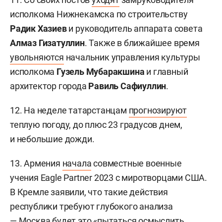
исполкома Нижнекамска по строительству
Радик Хазиев
и руководитель аппарата совета
Алмаз Гизатуллин
. Также в ближайшее время
увольняются
начальник управления культуры
исполкома
Гузель Мубаракшина
и главный
архитектор города
Равиль Сафиуллин
.
12. На неделе татарстанцам
прогнозируют
теплую погоду, до плюс 23 градусов днем,
и небольшие дожди.
13. Армения
начала
совместные военные
учения Eagle Partner 2023 с миротворцами США.
В Кремле заявили, что такие действия
республики требуют глубокого анализа
— Москва будет это «пытаться осмыслить