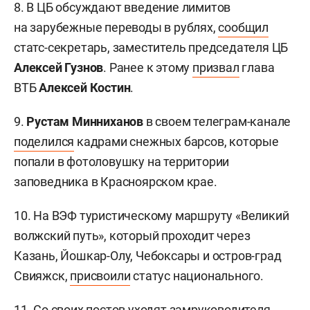
8. В ЦБ обсуждают введение лимитов
на зарубежные переводы в рублях,
сообщил
статс-секретарь, заместитель председателя ЦБ
Алексей Гузнов
. Ранее к этому
призвал
глава
ВТБ
Алексей Костин
.
9.
Рустам Минниханов
в своем телеграм-канале
поделился
кадрами снежных барсов, которые
попали в фотоловушку на территории
заповедника в Красноярском крае.
10. На ВЭФ туристическому маршруту «Великий
волжский путь», который проходит через
Казань, Йошкар-Олу, Чебоксары и остров-град
Свияжск,
присвоили
статус национального.
11. Со своих постов
уходят
замруководителя