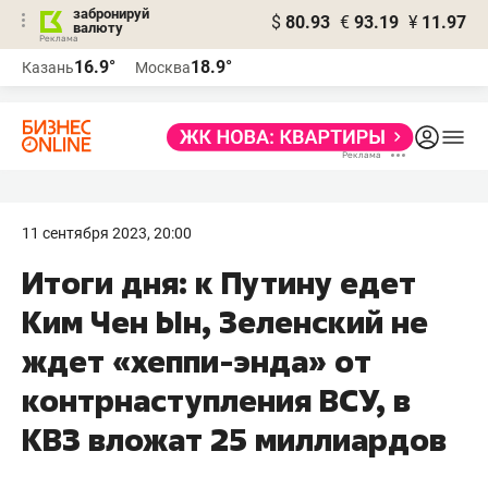
забронируй
$
80.93
€
93.19
¥
11.97
валюту
16.9°
18.9°
Казань
Москва
11 сентября 2023, 20:00
Итоги дня: к Путину едет
Ким Чен Ын, Зеленский не
ждет «хеппи-энда» от
контрнаступления ВСУ, в
КВЗ вложат 25 миллиардов