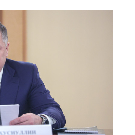
состоянием как основа
антихрупких команд