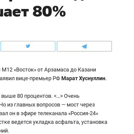
шает 80%
ов и
о трехкратном росте цен, дотошных
школьной формы о конт
клиентах и чудных запросах мастеров
налогах и развитии без 
 М12 «Восток» от Арзамаса до Казани
заявил вице-премьер РФ
Марат Хуснуллин
.
— выше 80 процентов. <…> Очень
Но из главных вопросов — мост через
ндуем
Рекомендуем
зал он в эфире телеканала «Россия-24»
мер до квартиры и Face
Опыт выживания в дик
астке ведется укладка асфальта, установка
сто ключа: какой будет
природе, работа
ний.
асность в ЖК «Нова»
с ментальным и физич