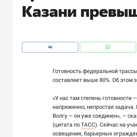
Казани превы
рынки, почему надо знать аксакал
чем интересен Оман?
Готовность федеральной трассы
составляет выше 80%. Об этом 
«У нас там степень готовности 
напряженно, непростая задача. 
Рекомендуем
Рекоме
Волгу — он уже соединен», — ска
Как ГК «МИР ГРУПП» и ВТБ
150 ка
(цитата по
ТАСС
). Сейчас на уч
создают оазис жилого
ID вме
освещения, барьерных огражде
комфорта под Казанью
безоп