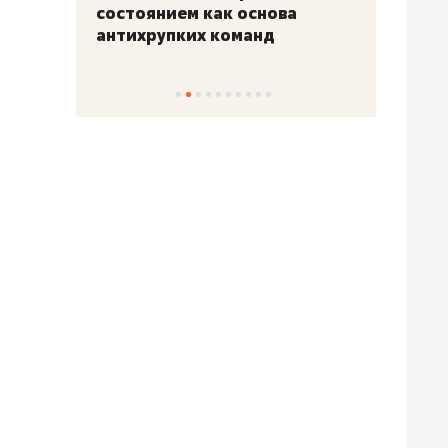
«Гонка Героев»
Казан