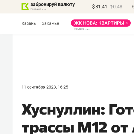
забронируй валюту
$
81.41
0.48
Казань
Закамье
Василь Мазитов
МАРТ
11 сентября 2023, 16:25
«Не зная местных
Хуснуллин: Го
правил, бизнес может
потерять минимум
трассы М12 от
полгода»
Как бизнесу выйти на зарубежные