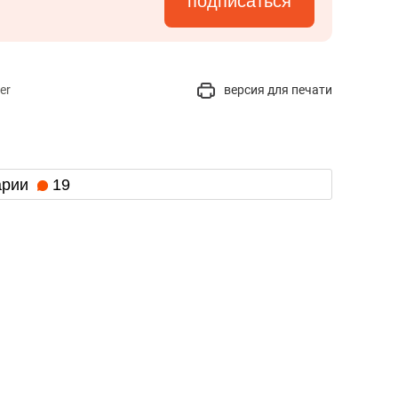
подписаться
er
версия для печати
арии
19