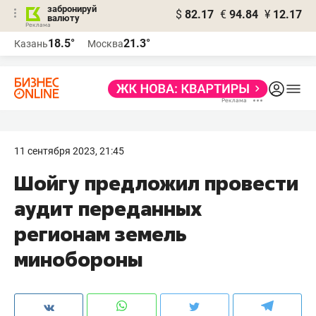
забронируй
$
82.17
€
94.84
¥
12.17
валюту
18.5°
21.3°
Казань
Москва
11 сентября 2023, 21:45
Шойгу предложил провести
аудит переданных
регионам земель
минобороны