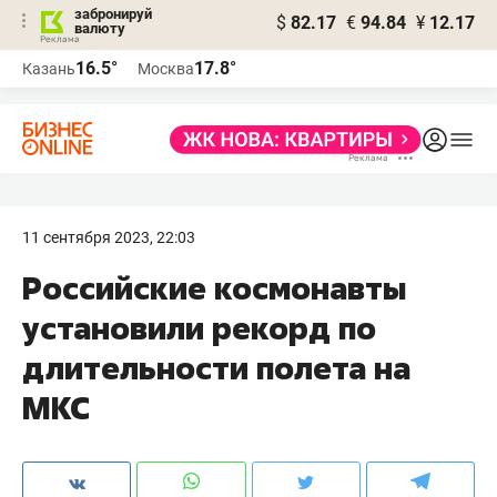
забронируй
$
82.17
€
94.84
¥
12.17
валюту
16.5°
17.8°
Казань
Москва
11 сентября 2023, 22:03
Российские космонавты
установили рекорд по
длительности полета на
МКС