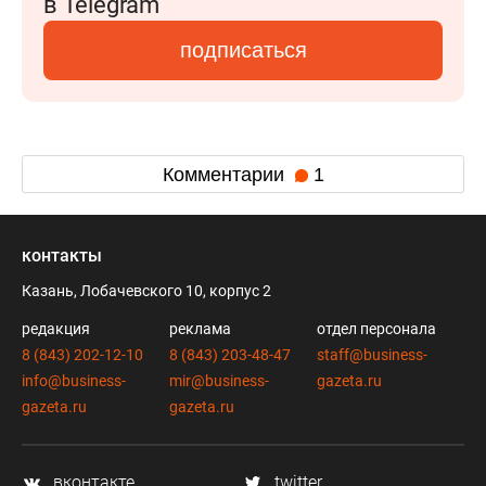
в Telegram
подписаться
Комментарии
1
контакты
Казань, Лобачевского 10, корпус 2
редакция
реклама
отдел персонала
8 (843) 202-12-10
8 (843) 203-48-47
staff@business-
info@business-
mir@business-
gazeta.ru
gazeta.ru
gazeta.ru
вконтакте
twitter