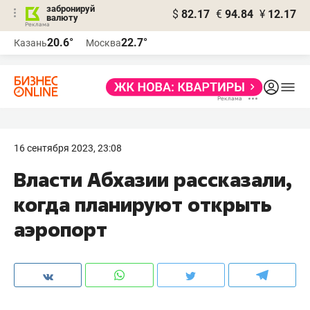
забронируй
$
82.17
€
94.84
¥
12.17
валюту
20.6°
22.7°
Казань
Москва
16 сентября 2023, 23:08
Власти Абхазии рассказали,
когда планируют открыть
аэропорт