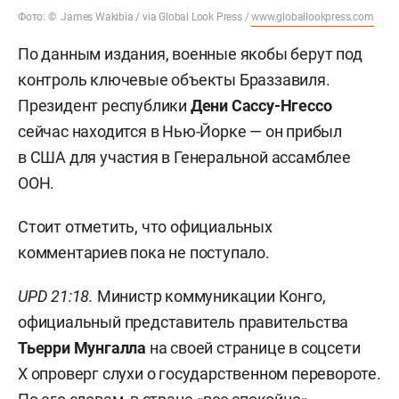
Фото: © James Wakibia / via Global Look Press /
www.globallookpress.com
По данным издания, военные якобы берут под
контроль ключевые объекты Браззавиля.
Президент республики
Дени Сассу-Нгессо
сейчас находится в Нью-Йорке — он прибыл
в США для участия в Генеральной ассамблее
ООН.
Стоит отметить, что официальных
комментариев пока не поступало.
UPD 21:18.
Министр коммуникации Конго,
официальный представитель правительства
Тьерри Мунгалла
на своей странице в соцсети
Х опроверг слухи о государственном перевороте.