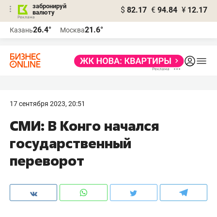
забронируй
$
82.17
€
94.84
¥
12.17
валюту
26.4°
21.6°
Казань
Москва
17 сентября 2023, 20:51
СМИ: В Конго начался
государственный
переворот