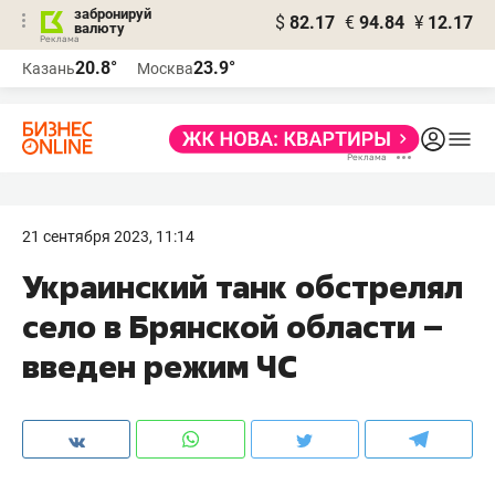
забронируй
$
82.17
€
94.84
¥
12.17
валюту
20.8°
23.9°
Казань
Москва
21 сентября 2023, 11:14
Украинский танк обстрелял
село в Брянской области –
введен режим ЧС