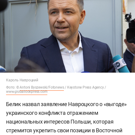
Кароль Навроцкий
Фото: ©
Antoni Byszewski/Fotonews
/ Keystone Press Agency /
www.globallookpress.com
Белик назвал заявление Навроцкого о «выгоде»
украинского конфликта отражением
национальных интересов Польши, которая
стремится укрепить свои позиции в Восточной