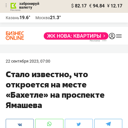
забронируй
$
82.17
€
94.84
¥
12.17
валюту
19.6°
21.3°
Казань
Москва
22 сентября 2023, 07:00
Стало известно, что
откроется на месте
«Бахетле» на проспекте
Ямашева