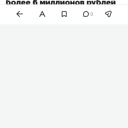
более 6 миллионов рублей
у пенсионерки
0
В Санкт-Петербурге полиция задержала 20-
летнего жителя Казани. Его подозревают в том,
что он в качестве курьера телефонных
мошенников забрал у 84-летней пенсионерки
более 6 млн рублей, которые она передала и
перевела якобы для «спасения накоплений». Об
этом
сообщает
пресс-служба МВД России по
Санкт-Петербургу и Ленинградской области.