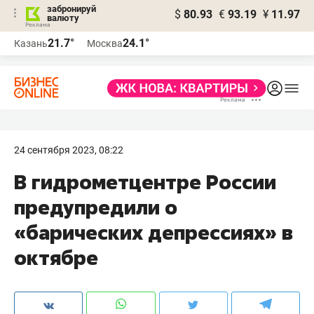
забронируй
$
80.93
€
93.19
¥
11.97
валюту
21.7°
24.1°
Казань
Москва
24 сентября 2023, 08:22
В гидрометцентре России
предупредили о
«барических депрессиях» в
октябре