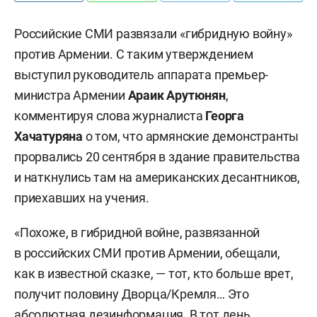
Российские СМИ развязали «гибридную войну»
против Армении. С таким утверждением
выступил руководитель аппарата премьер-
министра Армении
Араик Арутюнян
,
комментируя слова журналиста
Георга
Хачатурян
а
о том, что армянские демонстранты
прорвались 20 сентября в здание правительства
и наткнулись там на американских десантников,
приехавших на учения.
«Похоже, в гибридной войне, развязанной
в российских СМИ против Армении, обещали,
как в известной сказке, — тот, кто больше врет,
получит половину Дворца/Кремля… Это
абсолютная дезинформация. В тот день