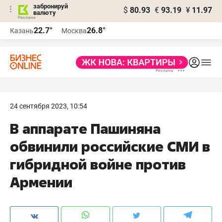
забронируй
$
80.93
€
93.19
¥
11.97
валюту
22.7°
26.8°
Казань
Москва
24 сентября 2023, 10:54
В аппарате Пашиняна
обвинили российские СМИ в
гибридной войне против
Армении