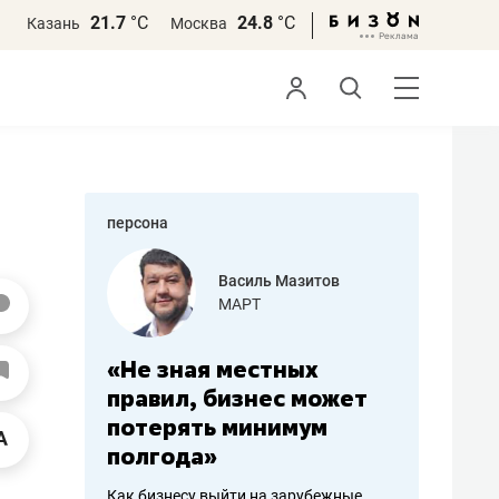
21.7
°С
24.8
°С
Казань
Москва
персона
Мазитов
Роман Ободец
«Готовые решения»
ных
«Мне лучше
«Мама г
с может
не заработать вообще,
помогае
имум
чем потерять
от боле
репутацию»
себя жи
зарубежные
Владелец отделочной фирмы
Наследница 