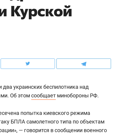
и Курской
х
школьной формы о контрафакте,
рынки, почему надо зн
еров
налогах и развитии без кредитов
чем интересен Оман?
 два украинских беспилотника над
ями. Об этом
сообщает
минобороны РФ.
мендуем
Рекомендуем
пресечена попытка киевского режима
 выживания в дикой
Мексика, рок-концер
аку БПЛА самолетного типа по объектам
оде, работа
и вагон с чак-чаком: 
рации», — говорится в сообщении военного
нтальным и физическим
в Менделеевске прош