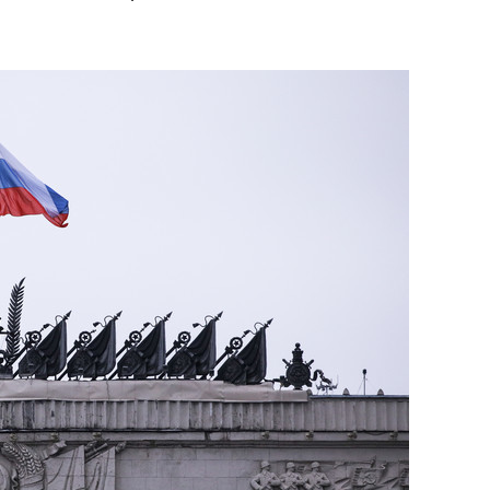
оянием как основа
«Гонка Героев»
хрупких команд