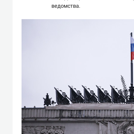
сост
ведомства.
анти