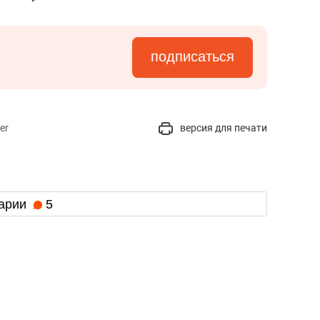
подписаться
er
версия для печати
арии
5