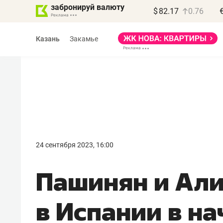
забронируй валюту
$
82.17
0.76
Казань
Закамье
Василь Мазитов
МАРТ
24 сентября 2023, 16:00
«Не зная местных
Пашинян и Али
правил, бизнес может
потерять минимум
в Испании в н
полгода»
Как бизнесу выйти на зарубежные