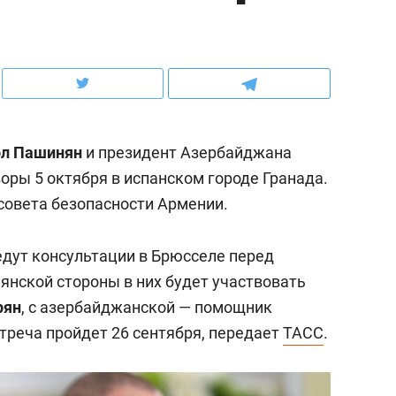
ов и
о трехкратном росте цен, дотошных
школьной формы о конт
клиентах и чудных запросах мастеров
налогах и развитии без 
ол Пашинян
и президент Азербайджана
оры 5 октября в испанском городе Гранада.
 совета безопасности Армении.
едут консультации в Брюсселе перед
мянской стороны в них будет участвовать
рян
, с азербайджанской — помощник
ндуем
Рекомендуем
стреча пройдет 26 сентября, передает
ТАСС
.
мер до квартиры и Face
Опыт выживания в дик
сто ключа: какой будет
природе, работа
асность в ЖК «Нова»
с ментальным и физич