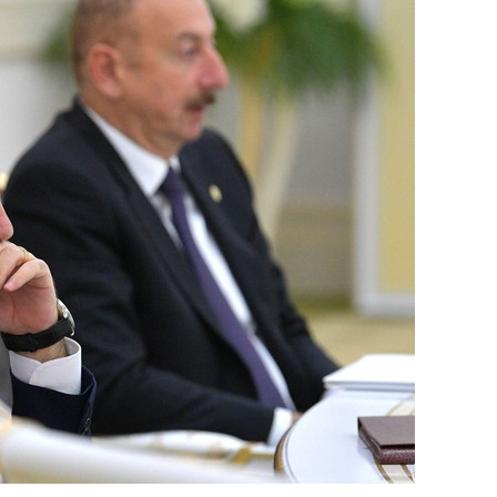
состоянием как основа
антихрупких команд