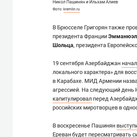
Никол Пашинян и Ильхам Алиев
Фото:
kremlin.ru
В Брюсселе Григорян также про
президента Франции
Эмманюэл
Шольца
, президента Европейск
19 сентября Азербайджан
начал
локального характера» для вос
в Карабахе. МИД Армении назв
агрессией. На следующий день
капитулировал
перед Азербайдж
российских миротворцев в одно
В воскресенье Пашинян
выступ
Ереван будет пересматривать с