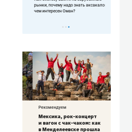
рафакте,
рынки, почему надо знать аксакалов и
о трехкратно
кредитов
чем интересен Оман?
клиентах и ч
Рекомендуем
Рекоме
ой
Мексика, рок-концерт
«Прор
и вагон с чак-чаком: как
30 ме
еским
в Менделеевске прошла
лечит