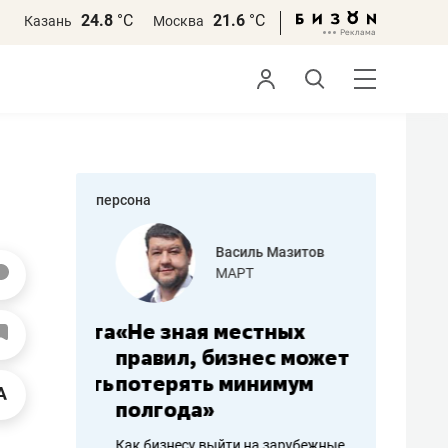
24.8
°С
21.6
°С
Казань
Москва
персона
еменова
Василь Мазитов
»
МАРТ
а: работа
«Не зная местных
«Мне лу
ечься
правил, бизнес может
не зара
вствовать
потерять минимум
чем пот
полгода»
репутац
пошиву
Как бизнесу выйти на зарубежные
Владелец от