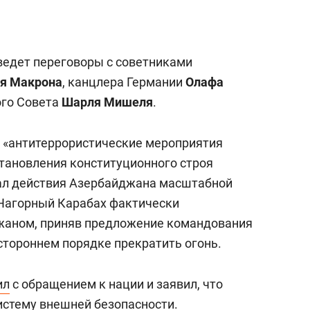
ведет переговоры с советниками
я Макрона
, канцлера Германии
Олафа
ого Совета
Шарля Мишеля
.
«антитеррористические мероприятия
становления конституционного строя
ал действия Азербайджана масштабной
 Нагорный Карабах фактически
аном, приняв предложение командования
стороннем порядке прекратить огонь.
ил
с обращением к нации и заявил, что
истему внешней безопасности.