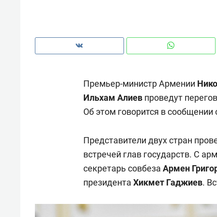
рынки, почему надо знать аксакал
чем интересен Оман?
Премьер-министр Армении
Ник
Ильхам Алиев
проведут перегов
Об этом говорится в сообщении
Представители двух стран пров
встречей глав государств. С ар
секретарь совбеза
Армен Григо
Рекомендуем
Рекоме
президента
Хикмет Гаджиев
. В
Как ГК «МИР ГРУПП» и ВТБ
150 ка
создают оазис жилого
ID вме
комфорта под Казанью
безоп