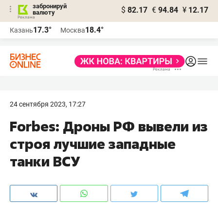
забронируй
$
82.17
€
94.84
¥
12.17
валюту
17.3°
18.4°
Казань
Москва
24 сентября 2023, 17:27
Forbes: Дроны РФ вывели из
строя лучшие западные
танки ВСУ