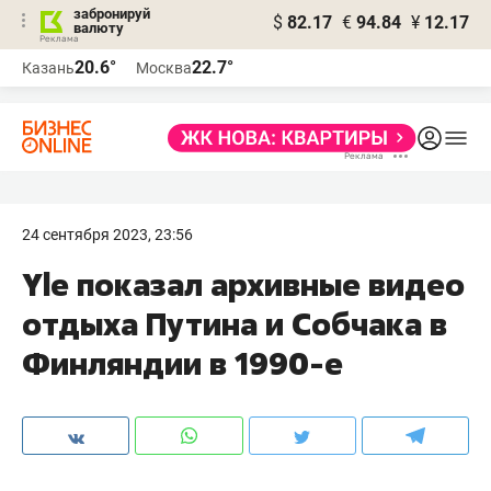
забронируй
$
82.17
€
94.84
¥
12.17
валюту
20.6°
22.7°
Казань
Москва
24 сентября 2023, 23:56
Yle показал архивные видео
отдыха Путина и Собчака в
Финляндии в 1990-е