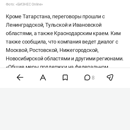
Фото: «БИЗНЕС Online»
Кроме Татарстана, переговоры прошли с
Ленинградской, Тульской и Ивановской
областями, а также Краснодарским краем. Ким
также сообщила, что компания ведет диалог с
Москвой, Ростовской, Нижегородской,
Новосибирской областями и другими регионами.
«Общие меры поддержки на федеральном
уровне также находятся в активной
8
проработке», — заявила Ким.
По словам главы «РВБ», компания начала
проводить выездные встречи с
предпринимателями. Первые мероприятия
прошли в Рязани, Смоленске и Иванове. На них