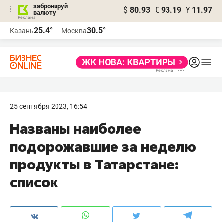
забронируй
$
80.93
€
93.19
¥
11.97
валюту
25.4°
30.5°
Казань
Москва
25 сентября 2023, 16:54
Названы наиболее
подорожавшие за неделю
продукты в Татарстане:
список