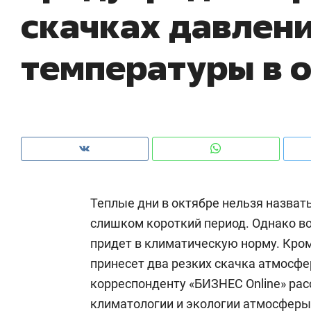
скачках давлени
рынки, почему надо знать аксакалов и
о 
чем интересен Оман?
кл
температуры в 
Теплые дни в октябре нельзя назвать
слишком короткий период. Однако в
придет в климатическую норму. Кром
Рекомендуем
Рекомендуем
принесет два резких скачка атмосфе
Как ГК «МИР ГРУПП» и ВТБ
150 камер 
корреспонденту «БИЗНЕС Online» ра
создают оазис жилого
ID вместо 
климатологии и экологии атмосфер
комфорта под Казанью
безопаснос