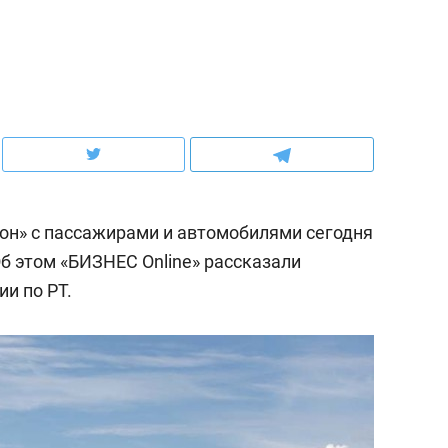
ов и
о трехкратном росте цен, дотошных
школьной формы о конт
клиентах и чудных запросах мастеров
налогах и развитии без 
он» с пассажирами и автомобилями сегодня
Об этом «БИЗНЕС Online» рассказали
и по РТ.
ндуем
Рекомендуем
мер до квартиры и Face
Опыт выживания в дик
сто ключа: какой будет
природе, работа
асность в ЖК «Нова»
с ментальным и физич