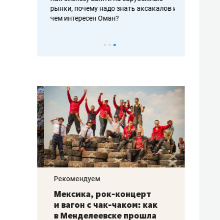
рафакте,
рынки, почему надо знать аксакалов и
о трехкратно
кредитов
чем интересен Оман?
клиентах и ч
Рекомендуем
Рекоме
ой
Мексика, рок-концерт
«Прор
и вагон с чак-чаком: как
30 ме
еским
в Менделеевске прошла
лечит