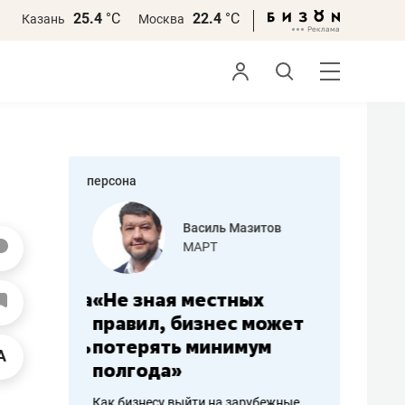
25.4
°С
22.4
°С
Казань
Москва
персона
еменова
Василь Мазитов
»
МАРТ
а: работа
«Не зная местных
«Мне лу
ечься
правил, бизнес может
не зара
вствовать
потерять минимум
чем пот
полгода»
репутац
пошиву
Как бизнесу выйти на зарубежные
Владелец от