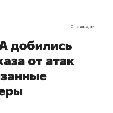
в закладки
А добились
аза от атак
язанные
керы