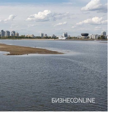
состоянием как основа
антихрупких команд