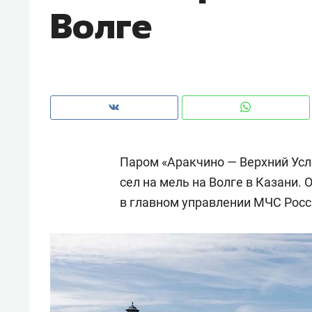
Волге
рынки, почему надо знать аксакал
чем интересен Оман?
Паром «Аракчино — Верхний Усл
сел на мель на Волге в Казани. 
в главном управлении МЧС Росси
Рекомендуем
Рекоме
Как ГК «МИР ГРУПП» и ВТБ
150 ка
создают оазис жилого
ID вме
комфорта под Казанью
безоп