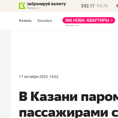
забронируй валюту
$
82.17
0.76
Казань
Закамье
Василь Мазитов
МАРТ
17 октября 2023, 14:02
«Не зная местных
В Казани паро
правил, бизнес может
потерять минимум
пассажирами с
полгода»
Как бизнесу выйти на зарубежные