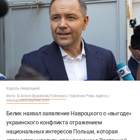
Кароль Навроцкий
Фото: ©
Antoni Byszewski/Fotonews
/ Keystone Press Agency /
www.globallookpress.com
Белик назвал заявление Навроцкого о «выгоде»
украинского конфликта отражением
национальных интересов Польши, которая