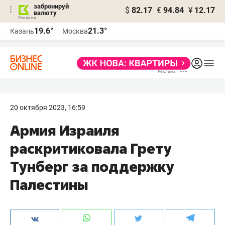
забронируй
$
82.17
€
94.84
¥
12.17
валюту
19.6°
21.3°
Казань
Москва
20 октября 2023, 16:59
Армия Израиля
раскритиковала Грету
Тунберг за поддержку
Палестины