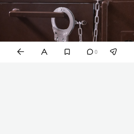
0
Фото: «БИЗНЕС Online»
Пенсионерка обратилась в полицию 3 августа.
Она рассказала, что неизвестные убедили ее
срочно обналичить сбережения и передать их
курьеру, чтобы защитить от мошенников. За три