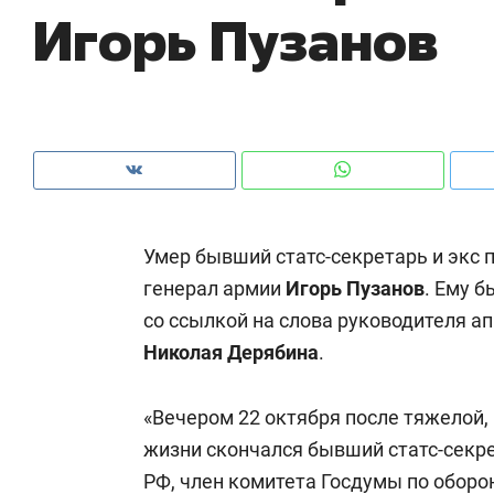
Игорь Пузанов
рынки, почему надо знать аксакалов и
о 
чем интересен Оман?
кл
Умер бывший статс-секретарь и экс 
генерал армии
Игорь Пузанов
. Ему б
со ссылкой на слова руководителя а
Николая Дерябина
.
Рекомендуем
Рекомендуем
«Вечером 22 октября после тяжелой,
Как ГК «МИР ГРУПП» и ВТБ
150 камер 
жизни скончался бывший статс-секр
создают оазис жилого
ID вместо 
РФ, член комитета Госдумы по оборо
комфорта под Казанью
безопаснос