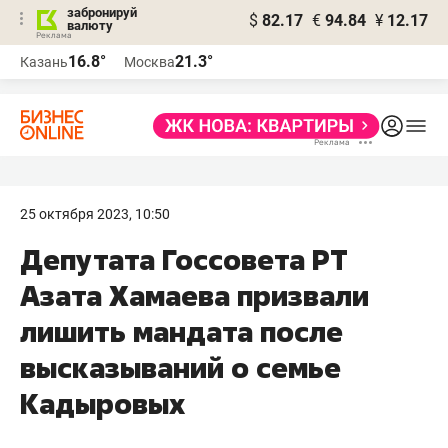
забронируй
$
82.17
€
94.84
¥
12.17
валюту
16.8°
21.3°
Казань
Москва
25 октября 2023, 10:50
Депутата Госсовета РТ
Азата Хамаева призвали
лишить мандата после
высказываний о семье
Кадыровых