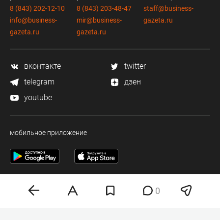
8 (843) 202-12-10
8 (843) 203-48-47
staff@business-
info@business-
mir@business-
gazeta.ru
gazeta.ru
gazeta.ru
вконтакте
twitter
telegram
дзен
youtube
мобильное приложение
0
Деловая электронная газета «Бизнес Online» (на связи).
Свидетельство о регистрации СМИ Эл №ФС 77-33484 от 15.10.08.
Выдано федеральной службой по надзору в сфере связи и массовых