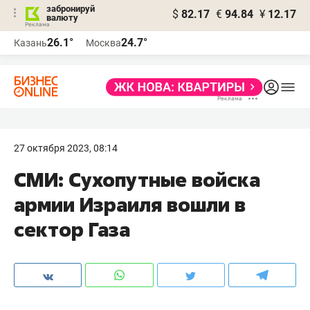
забронируй
$
82.17
€
94.84
¥
12.17
валюту
26.1°
24.7°
Казань
Москва
27 октября 2023, 08:14
СМИ: Сухопутные войска
армии Израиля вошли в
сектор Газа