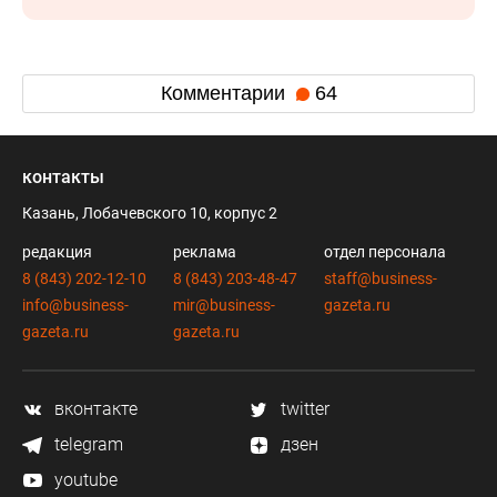
Комментарии
64
контакты
Казань, Лобачевского 10, корпус 2
редакция
реклама
отдел персонала
8 (843) 202-12-10
8 (843) 203-48-47
staff@business-
info@business-
mir@business-
gazeta.ru
gazeta.ru
gazeta.ru
вконтакте
twitter
telegram
дзен
youtube