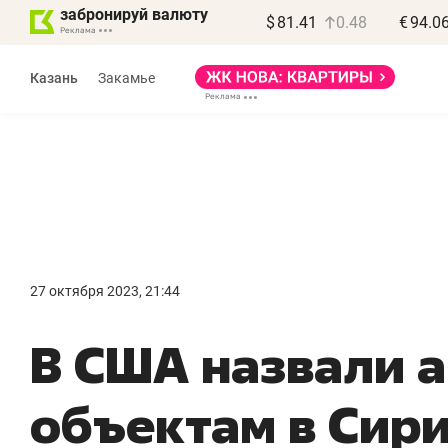
забронируй валюту
$
81.41
0.48
€
94.0
Казань
Закамье
Василь Мазитов
МАРТ
27 октября 2023, 21:44
«Не зная местных
«
В США назвали 
правил, бизнес может
н
потерять минимум
ч
объектам в Сир
полгода»
р
Как бизнесу выйти на зарубежные
Вл