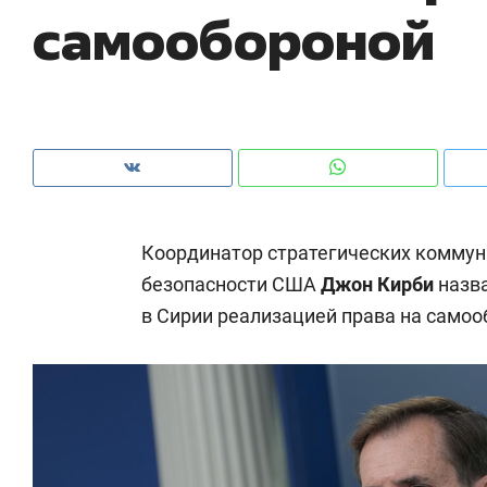
самообороной
рынки, почему надо знать аксакалов и
о 
чем интересен Оман?
кл
Координатор стратегических коммун
безопасности США
Джон Кирби
назв
в Сирии реализацией права на самоо
Рекомендуем
Рекомендуем
Как ГК «МИР ГРУПП» и ВТБ
150 камер 
создают оазис жилого
ID вместо 
комфорта под Казанью
безопаснос