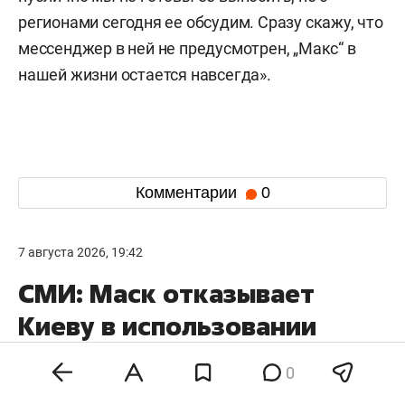
регионами сегодня ее обсудим. Сразу скажу, что
мессенджер в ней не предусмотрен, „Макс“ в
нашей жизни остается навсегда».
Комментарии
0
7 августа 2026, 19:42
СМИ: Маск отказывает
Киеву в использовании
Starlink для наведения
0
ударов по РФ