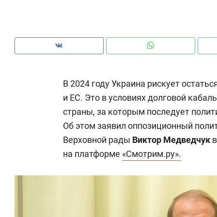
рынки, почему надо знать аксакалов и
о 
чем интересен Оман?
кл
В 2024 году Украина рискует остать
и ЕС. Это в условиях долговой каба
страны, за которым последует поли
Об этом заявил оппозиционный поли
Верховной рады
Виктор Медведчук
в
на платформе
«Смотрим.ру».
Рекомендуем
Рекомендуем
Как ГК «МИР ГРУПП» и ВТБ
150 камер 
создают оазис жилого
ID вместо 
комфорта под Казанью
безопаснос