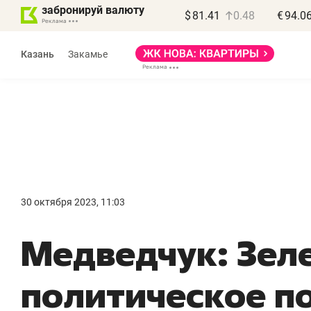
забронируй валюту
$
81.41
0.48
€
94.0
Казань
Закамье
Василь Мазитов
МАРТ
30 октября 2023, 11:03
«Не зная местных
«
Медведчук: Зел
правил, бизнес может
н
потерять минимум
ч
политическое п
полгода»
р
Как бизнесу выйти на зарубежные
Вл