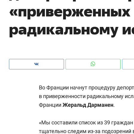
«приверженных
рынки, почему надо знать аксакалов и
о 
чем интересен Оман?
кл
радикальному и
Во Франции начнут процедуру депор
в приверженности радикальному исл
Франции
Жеральд Дарманен
.
Рекомендуем
Рекомендуем
Как ГК «МИР ГРУПП» и ВТБ
150 камер 
«Мы составили список из 39 граждан
создают оазис жилого
ID вместо 
комфорта под Казанью
тщательно следим из-за подозрений 
безопаснос