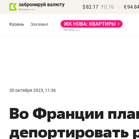
забронируй валюту
$
82.17
0.76
€
94.8
Казань
Закамье
Василь Мазитов
МАРТ
30 октября 2023, 11:36
«Не зная местных
«
Во Франции пла
правил, бизнес может
н
потерять минимум
ч
депортировать 
полгода»
р
Как бизнесу выйти на зарубежные
Вл