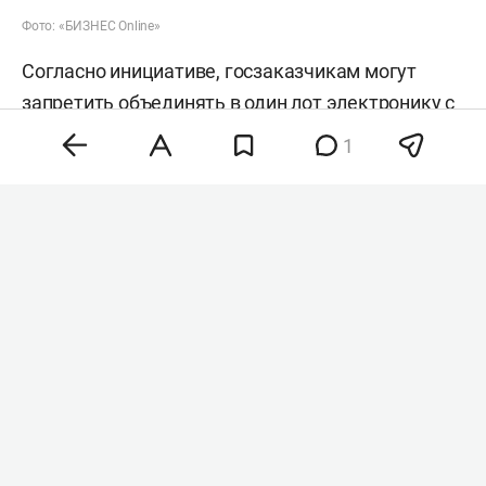
Фото: «БИЗНЕС Online»
Согласно инициативе, госзаказчикам могут
запретить объединять в один лот электронику с
разным режимом допуска. Речь идет о случаях,
1
когда вместе закупаются товары, имеющие
российские аналоги из реестра минпромторга, и
оборудование, для которого отечественных
заменителей нет.
Сейчас такая схема позволяет обходить правило
«второй лишний», по которому иностранную
продукцию нельзя закупать при наличии
российских аналогов. В результате заказчики
получают возможность приобретать
зарубежную технику по всем позициям