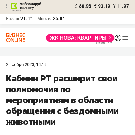
забронируй
$
80.93
€
93.19
¥
11.97
валюту
21.1°
25.8°
Казань
Москва
2 ноября 2023, 14:19
Кабмин РТ расширит свои
полномочия по
мероприятиям в области
обращения с бездомными
животными